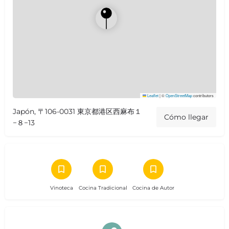
Leaflet
|
©
OpenStreetMap
contributors
Japón, 〒106-0031 東京都港区西麻布１
Cómo llegar
−８−13
Vinoteca
Cocina Tradicional
Cocina de Autor