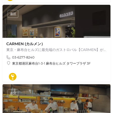
バル
港区
CARMEN (カルメン）
東京・麻布台ヒルズに最先端のガストロバル【CARMEN】が2023年11月に誕生 スペインの三つ星レストランSant…
03-6277-8240
東京都港区麻布台1-3-1 麻布台ヒルズ タワープラザ 3F
ワインバル
港区