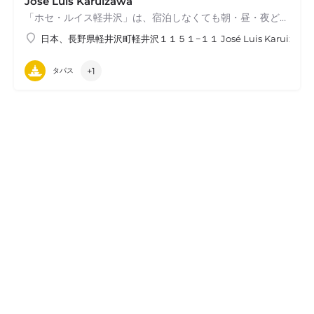
Jose Luis Karuizawa
「ホセ・ルイス軽井沢」は、宿泊しなくても朝・昼・夜どなたでもご利用いただけるレストランです。スペインと信州の食材を活かしたシグネチャーディッシュをカラフルなフルーツのサングリアやスペインワインとともにお愉しみください。
日本、長野県軽井沢町軽井沢１１５１−１１ José Luis Karuiza
+1
タパス