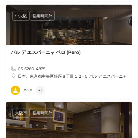
中央区
営業時間外
バル デ エスパーニャ ペロ (Pero)
…
03-6260-4825
日本、東京都中央区銀座８丁目１２−５ バル デ エスパーニャ ペロ
+1
タパス
大阪市
営業時間外