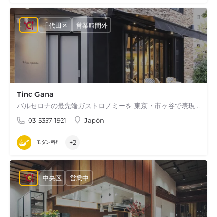
千代田区
営業時間外
Tinc Gana
バルセロナの最先端ガストロノミーを 東京・市ヶ谷で表現 新鮮で上質な厳選食材を生かした 目にも舌にも贅沢なライブキッチン
03-5357-1921
Japón
+2
モダン料理
中央区
営業中