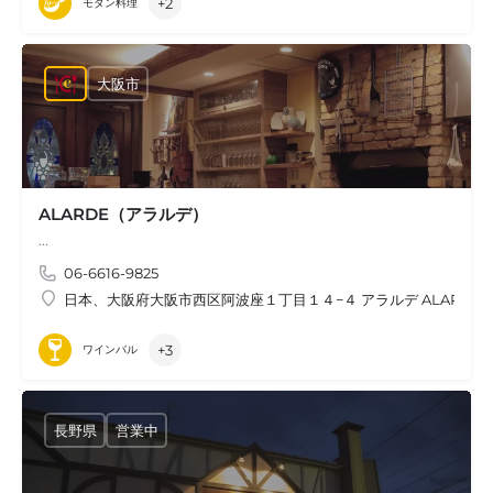
+2
モダン料理
大阪市
ALARDE（アラルデ）
…
06-6616-9825
日本、大阪府大阪市西区阿波座１丁目１４−４ アラルデ ALARDE
+3
ワインバル
長野県
営業中