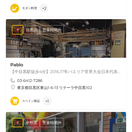
+2
モダン料理
目黒区
営業時間外
Pablo
【中目黒駅徒歩4分】2016,17年パエリア世界大会日本代表のパエリア職人が炊いてます ▪️2016.17年国際パエリア大会連続準優勝日本代表 ▪️日本タパス選手権2018年3位…
03-6412-7286
東京都目黒区東山1-6-13 リテーラ中目黒102
+1
スペイン製品
中野区
営業時間外