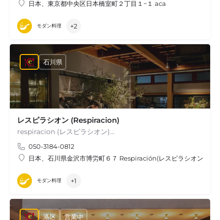
日本、東京都中央区日本橋室町２丁目１−１ aca
+2
モダン料理
石川県
レスピラシオン (Respiracion)
respiracion (レスピラシオン)…
050-3184-0812
日本、石川県金沢市博労町６７ Respiración(レスピラシオン)
+1
モダン料理
港区
営業中