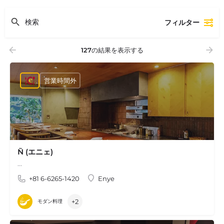
フィルター
127
の結果を表示する
営業時間外
Ñ (エニェ)
…
+81 6-6265-1420
Enye
+2
モダン料理