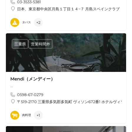
03-3533-5381
日本、東京都中央区月島１丁目１４−７ 月島スペインクラブ
+2
タパス
三重県
営業時間外
Mendi（メンディー）
…
0598-67-0279
〒519-2170 三重県多気郡多気町 ヴィソン672番1 ホテルヴィソン1
+1
肉料理