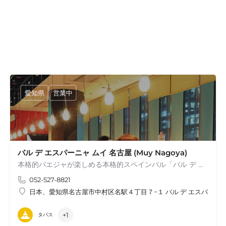
愛知県
営業中
バル デ エスパーニャ ムイ 名古屋 (Muy Nagoya)
本格的パエジャが楽しめる本格的スペインバル「バル デ エスパーニャ ムイ…
052-527-8821
日本、愛知県名古屋市中村区名駅４丁目７−１ バル デ エスパーニ
+1
タパス