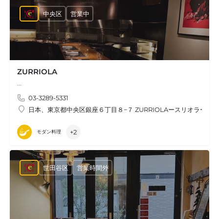
中央区
営業中
ZURRIOLA
…
03-3289-5331
日本、東京都中央区銀座６丁目８−７ ZURRIOLAースリオラー
+2
モダン料理
世田谷区
営業時間外