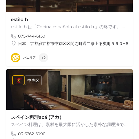
estilo h
estilo h は「Cocina española al estilo h.」の略です。 日本語では「h スタイルのスペイン料理」の意味になります。
075-744-6150
日本、京都府京都市中京区区間之町通二条上る夷町５６０−８ estil
+2
パエリア
中央区
スペイン料理acá (アカ）
スペイン料理は、素材を最大限に活かした素朴な調理法でありながら、枠に囚われずに自由な表現の仕方でお客様に楽しんでいただける料理だと僕は感じています。古典的なスペイン料理に、僕の新しいアイディアを積極的に加えた acá…
03-6262-5090