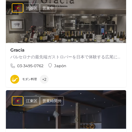
渋谷区
営業中
Gracia
バルセロナの最先端ガストロバーを日本で体験する広尾に新しくオープンしたグラシアGraciaはバルセロナの地名です…
03-3495-0762
Japón
+2
モダン料理
江東区
営業時間外