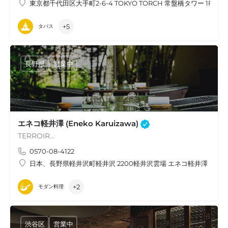
東京都千代田区大手町2-6-4 TOKYO TORCH 常盤橋タワー 1F
+5
タパス
長野県
営業中
エネコ軽井澤 (Eneko Karuizawa)
TERROIR…
0570-08-4122
日本、長野県軽井沢町軽井沢 2200軽井沢雲場 エネコ軽井澤
+2
モダン料理
渋谷区
営業中