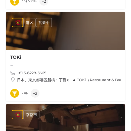
+2
ワインバル
港区
営業中
TOKi
…
+81 3-6228-5665
日本、東京都港区新橋１丁目８−４ TOKi（Restaurant & Bar）
+2
バル
京都市