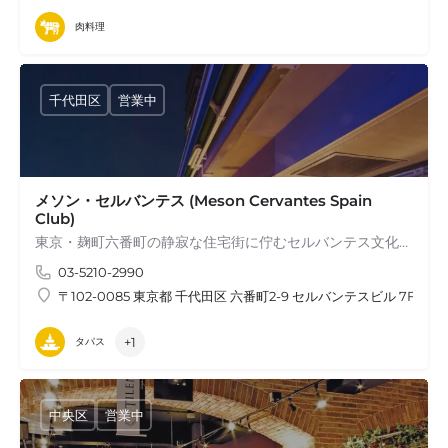
肉料理
千代田区
営業中
メソン・セルバンテス (Meson Cervantes Spain
Club)
東京・麹町六番町の静寂な住宅街に佇むセルバンテス文化センター東京は、 スペイン語圏文化普及のため、 スペイン政府により設立された文化施設です。 文化イベント講演会、演奏会、映画などを随時開催し、…
03-5210-2990
〒102-0085 東京都 千代田区 六番町2-9 セルバンテスビル 7F
+1
タパス
中央区
営業中