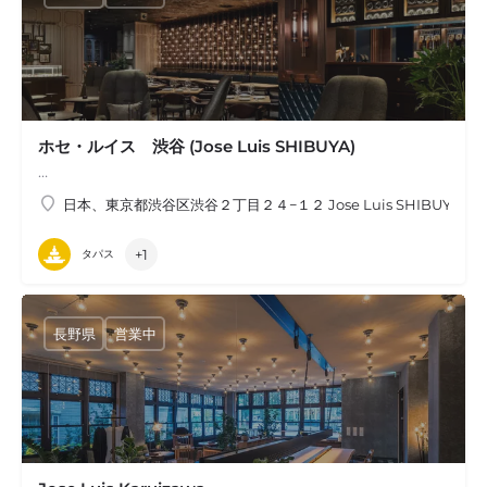
ホセ・ルイス 渋谷 (Jose Luis SHIBUYA)
…
日本、東京都渋谷区渋谷２丁目２４−１２ Jose Luis SHIBUYA ホ
+1
タパス
長野県
営業中