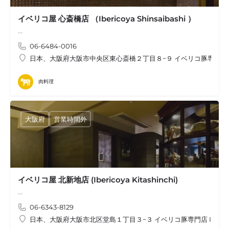
イベリコ屋 心斎橋店 （Ibericoya Shinsaibashi ）
…
06-6484-0016
日本、大阪府大阪市中央区東心斎橋２丁目８−９ イベリコ豚専門店IB
肉料理
大阪府
営業時間外
イベリコ屋 北新地店 (Ibericoya Kitashinchi)
…
06-6343-8129
日本、大阪府大阪市北区堂島１丁目３−３ イベリコ豚専門店 IBERI