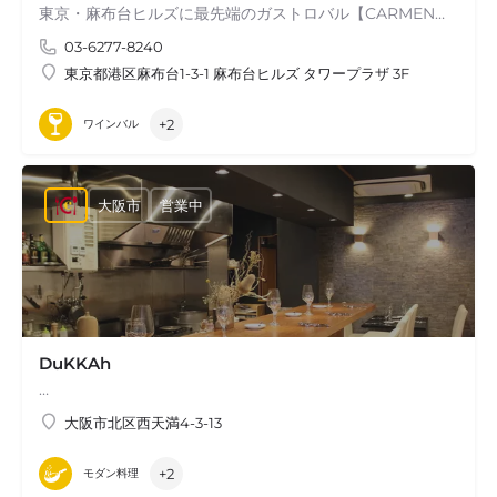
東京・麻布台ヒルズに最先端のガストロバル【CARMEN】が2023年11月に誕生 スペインの三つ星レストランSant…
03-6277-8240
東京都港区麻布台1-3-1 麻布台ヒルズ タワープラザ 3F
+2
ワインバル
大阪市
営業中
DuKKAh
…
大阪市北区西天満4-3-13
+2
モダン料理