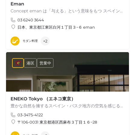
Eman
Concept eman は「与える」という意味をもつ スペインバスク地方の言葉です。 スペインの郷土料理はもちろん、 スペインと日本の文化を大切に僕たちの想いを 料理や空間に与えるという意味を込めました。…
03 6240 3644
日本、東京都江東区白河１丁目３−６ eman
+2
モダン料理
港区
営業中
ENEKO Tokyo （エネコ東京）
豊かな自然を擁するスペイン・バスク地方の空気を感じる、食の喜びに溢れたバスクガストロノミー。…
03-3475-4122
〒106-0031 東京都港区西麻布３丁目１６−28