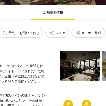
店舗基本情報
予約・ お問い合わせ
シェア
オーナー登録
忘れ、ゆったりとした時間をお
岸でライトアップされた中之島
す。誕生日や結婚記念日などの
イン料理をご堪能ください。
格的スペインの味！ ≪バレン
山の幸のパエリァ。そのほか、
多数ご用意。ちなみにパスタを