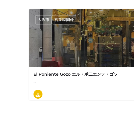
大阪市
営業時間外
El Poniente Gozo エル・ポ二エンテ・ゴソ
…
06-6204-6606
日本、大阪府大阪市中央区平野町１丁目６−１１ エ
タパス