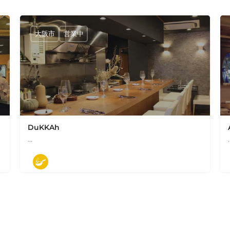
大阪市
営業中
DuKKAh
…
大阪市北区西天満4-3-13
ル・ポニエンテ・ゴソ
モダン料理