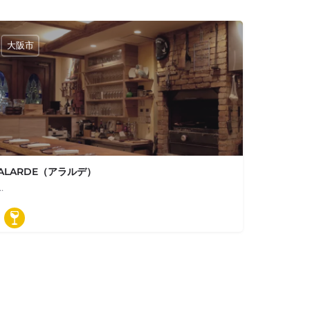
大阪市
ALARDE（アラルデ）
…
06-6616-9825
日本、大阪府大阪市西区阿波座１丁目１４−４ アラルデ ALARDE
ワインバル