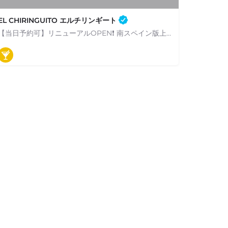
EL CHIRINGUITO エルチリンギート
【当日予約可】リニューアルOPEN❗ 南スペイン版上質な「海の家」レストラン＆ワイン食堂 Take…
050-5890-8477
市谷八幡町12-1 ガーデンテラス市谷八幡 1F
バル