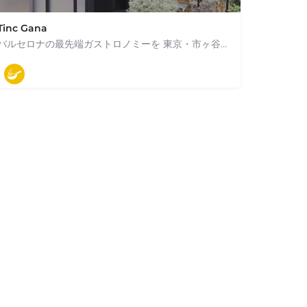
Tinc Gana
バルセロナの最先端ガストロノミーを 東京・市ヶ谷で表現 新鮮で上質な厳選食材を生かした 目にも舌にも贅沢なライブキッチン
03-5357-1921
Japón
モダン料理