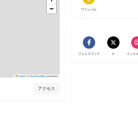
−
ワインバル
フェイスブック
X
インス
Leaflet
|
©
OpenStreetMap
contributors
アクセス