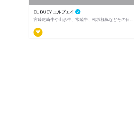
EL BUEY エルブエイ
宮崎尾崎牛や山形牛、常陸牛、松坂極豚などその日一番状態の良い肉を炭火で丁寧に焼き上げます。 赤身肉の炭火焼きのほかにも農家さんから直送したお野菜や、豊洲から直送された鮮魚を使いスペイン現地の味を表現しています。…
050-5597-3584
東京都新宿区神楽坂3-4 AYビル 1F
バル