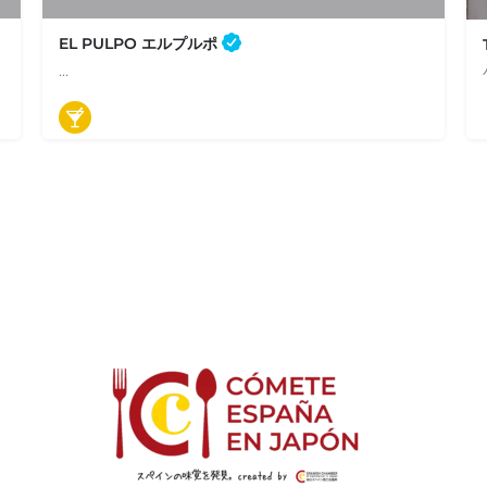
EL PULPO エルプルポ
…
03-3269-6088
神楽坂4-3 宮崎ビル １Ｆ
バル