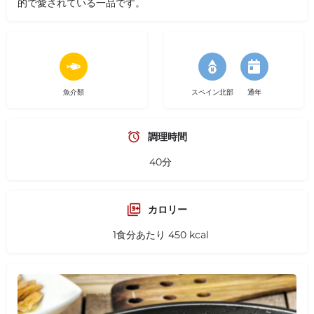
的で愛されている一品です。
魚介類
スペイン北部
通年
調理時間
40分
カロリー
1食分あたり 450 kcal