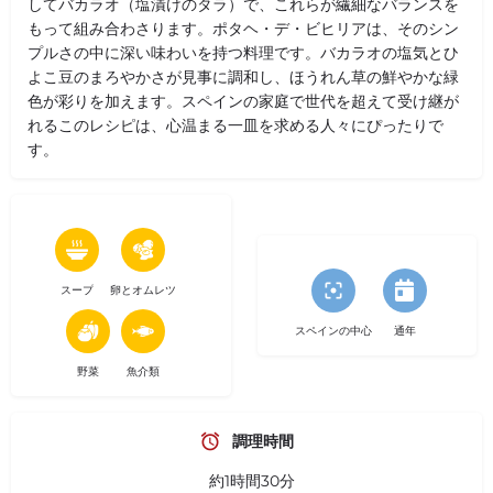
してバカラオ（塩漬けのタラ）で、これらが繊細なバランスを
もって組み合わさります。ポタヘ・デ・ビヒリアは、そのシン
プルさの中に深い味わいを持つ料理です。バカラオの塩気とひ
よこ豆のまろやかさが見事に調和し、ほうれん草の鮮やかな緑
色が彩りを加えます。スペインの家庭で世代を超えて受け継が
れるこのレシピは、心温まる一皿を求める人々にぴったりで
す。
スープ
卵とオムレツ
スペインの中心
通年
野菜
魚介類
調理時間
約1時間30分