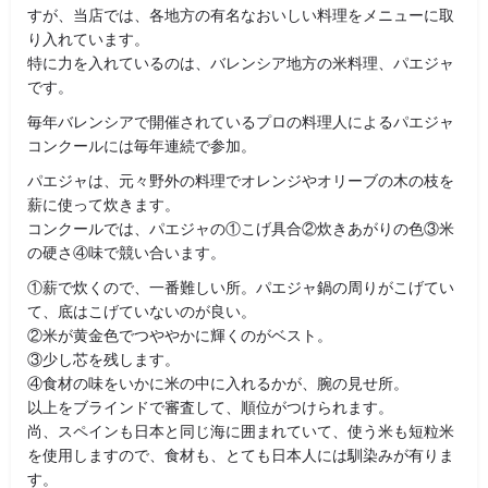
すが、当店では、各地方の有名なおいしい料理をメニューに取
り入れています。
特に力を入れているのは、バレンシア地方の米料理、パエジャ
です。
毎年バレンシアで開催されているプロの料理人によるパエジャ
コンクールには毎年連続で参加。
パエジャは、元々野外の料理でオレンジやオリーブの木の枝を
薪に使って炊きます。
コンクールでは、パエジャの①こげ具合②炊きあがりの色③米
の硬さ④味で競い合います。
①薪で炊くので、一番難しい所。パエジャ鍋の周りがこげてい
て、底はこげていないのが良い。
②米が黄金色でつややかに輝くのがベスト。
③少し芯を残します。
④食材の味をいかに米の中に入れるかが、腕の見せ所。
以上をブラインドで審査して、順位がつけられます。
尚、スペインも日本と同じ海に囲まれていて、使う米も短粒米
を使用しますので、食材も、とても日本人には馴染みが有りま
す。