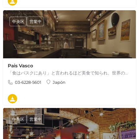
タパス
中央区
営業中
Pais Vasco
「食はバスクにあり」と言われるほど美食で知られ、世界のシェフに影響を与え続けている…
03-6228-5601
Japón
タパス
中央区
営業中