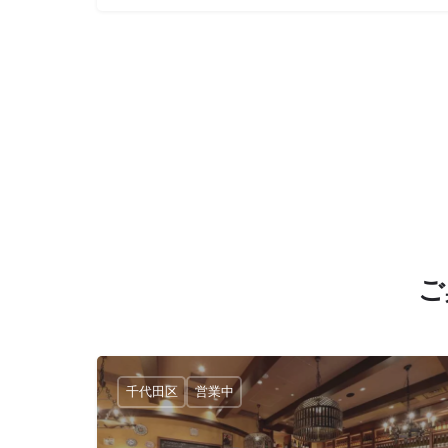
ご
千代田区
営業中