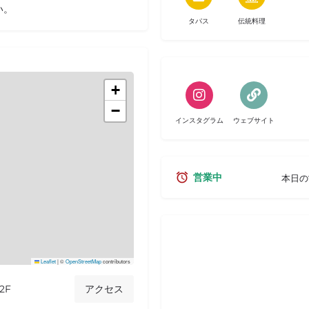
い。
タパス
伝統料理
+
−
インスタグラム
ウェブサイト
営業中
本日
Leaflet
|
©
OpenStreetMap
contributors
2F
アクセス