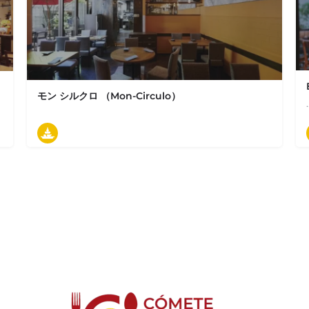
モン シルクロ （Mon-Circulo）
03-5222-6033
ィージョ デ エスパーニャ 丸の内店
東京都千代田区丸の内1-4-5 三菱UFJ信託銀行本店ビル B1F
タパス