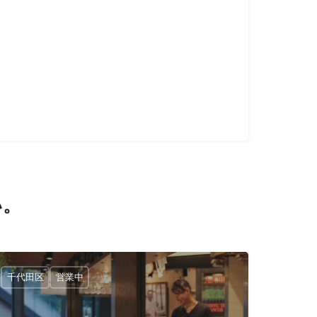
い。
千代田区
営業中