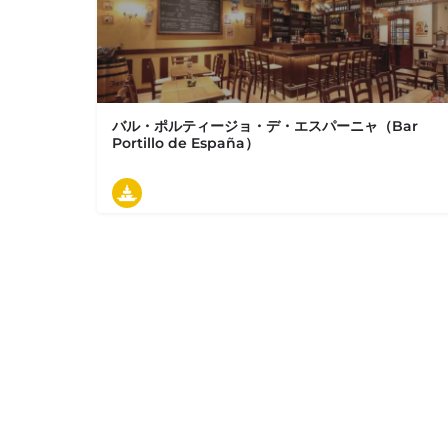
バル・ポルティージョ・デ・エスパーニャ（Bar
Portillo de España）
2020年11月に丸の内仲通り沿いに建つ「丸の内テラス」1階にスペインバル『Bar Portillo de…
日本、東京都千代田区丸の内１丁目３−４ バル ポルテ
タパス