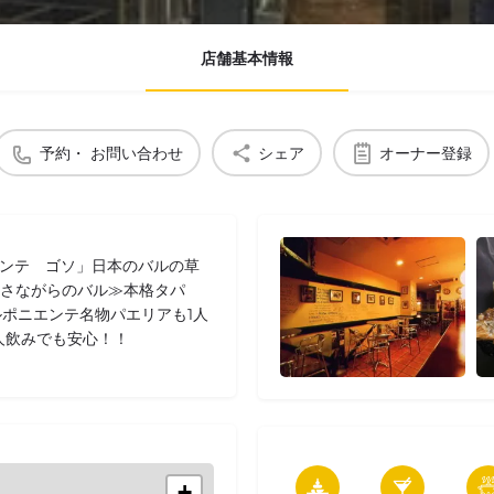
店舗基本情報
予約・ お問い合わせ
シェア
オーナー登録
エンテ ゴソ」日本のバルの草
ンさながらのバル≫本格タパ
ルポニエンテ名物パエリアも1人
人飲みでも安心！！
+