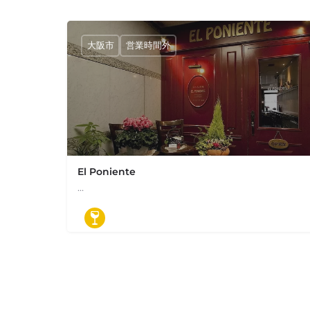
大阪市
営業時間外
El Poniente
…
662206868
日本、大阪府大阪市中央区北浜２丁目１−２１ エル・ポニ
ワインバル