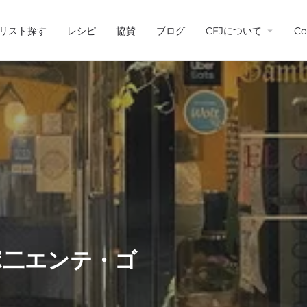
リスト探す
レシピ
協賛
ブログ
CEJについて
Co
ル・ポ二エンテ・ゴ