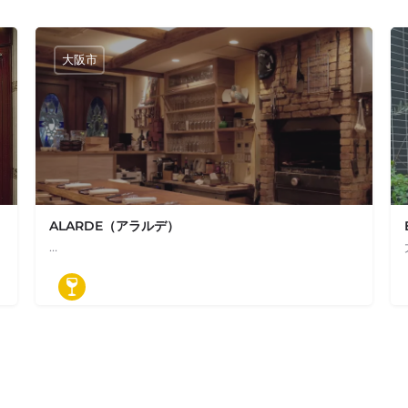
大阪市
ALARDE（アラルデ）
…
06-6616-9825
エンテ（EL PONIENTE）
日本、大阪府大阪市西区阿波座１丁目１４−４ アラルデ ALARD
ワインバル