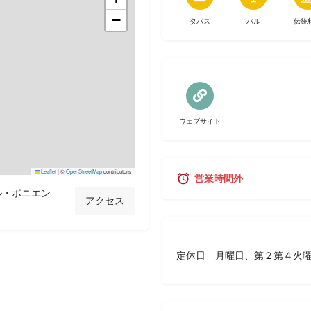
−
タパス
バル
伝統
ウェブサイト
Leaflet
|
©
OpenStreetMap
contributors
営業時間外
ル・ポニエン
アクセス
定休日 月曜日、第２第４火