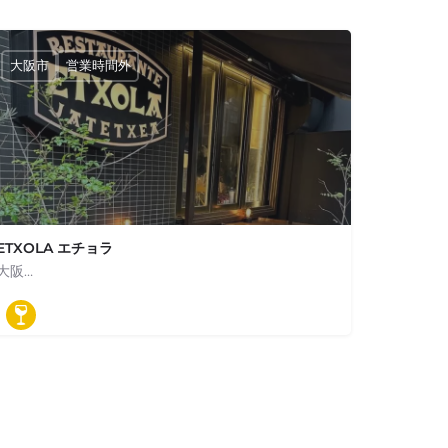
大阪市
営業時間外
ETXOLA エチョラ
大阪…
06-6479-1506
E
〒550-0004 大阪市西区靱本町1-4-2 プライム本町ビルディング1F
ワインバル