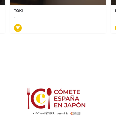
TOKi
…
+81 3-6228-5665
日本、東京都港区新橋１丁目８−４ TOKi（Restaurant & Bar）
バル