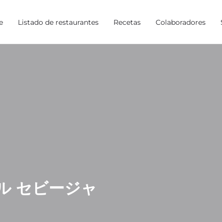
e
Listado de restaurantes
Recetas
Colaboradores
la ソル セビージャ