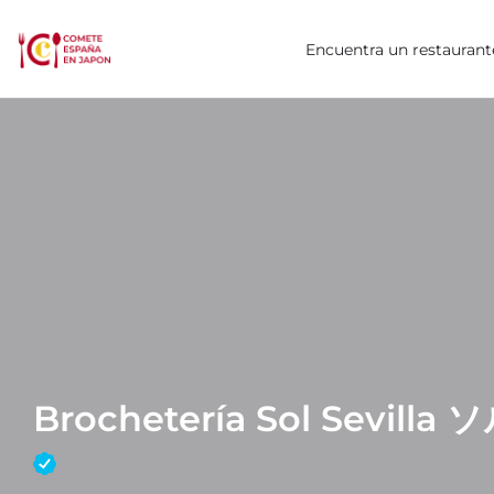
Encuentra un restaurant
Brochetería Sol Sevil