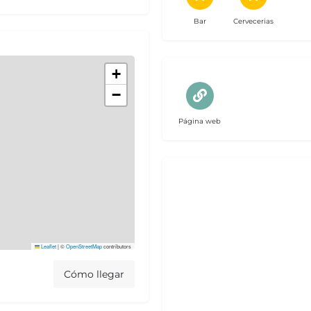
Bar
Cervecerias
+
−
Página web
Leaflet
|
©
OpenStreetMap
contributors
Cómo llegar