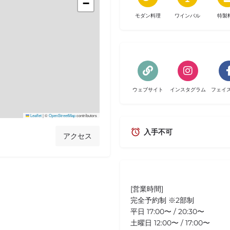
−
モダン料理
ワインバル
特製
ウェブサイト
インスタグラム
フェイ
Leaflet
|
©
OpenStreetMap
contributors
入手不可
アクセス
[営業時間]
完全予約制 ※2部制
平日 17:00〜 / 20:30〜
土曜日 12:00〜 / 17:00〜