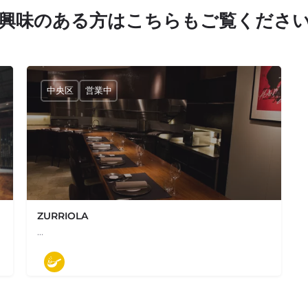
興味のある方はこちらもご覧くださ
中央区
営業中
ZURRIOLA
…
03-3289-5331
日本、東京都中央区銀座６丁目８−７ ZURRIOLAースリオラー
モダン料理