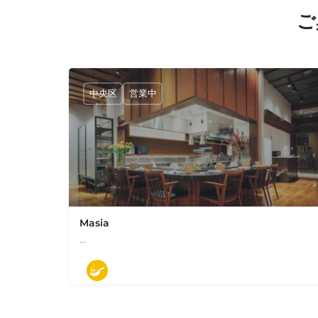
ご
中央区
営業中
Masia
…
03-6263-0971
銀座２丁目４−６
モダン料理