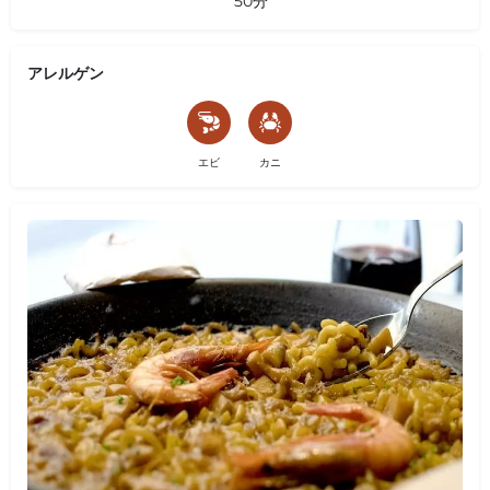
50分
アレルゲン
エビ
カニ