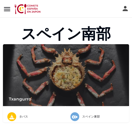
スペイン南部
Txangurro
タパス
スペイン東部