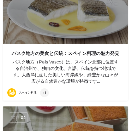
バスク地方の美食と伝統：スペイン料理の魅力発見
バスク地方（País Vasco）は、スペイン北部に位置す
る自治州で、独自の文化、言語、伝統を持つ地域で
す。大西洋に面した美しい海岸線や、緑豊かな山々が
広がる自然豊かな環境が特徴です…
+1
スペイン料理
10月
02