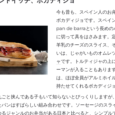
ンドイッチ、ボカディジョ
今も昔も、スペイン人のお
ボカディジョです。スペイ
pan de barraという長
に切って具をはさみます。
羊乳のチーズのスライス、
いは、じゃがいものオムレ
ャ
です。トルティジャの上
ーマンが入ることもありま
は、ほぼ全員がアルミホイ
持たせてくれるボカディジ
丸ごと挟んである子もいて知らないとびっくりしますが
たパンはすばらしい組み合わせです。ソーセージのスラ
ゆるジャンルのお弁当がある日本と比べると、シンプル