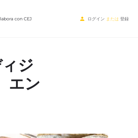
labora con CEJ
ログイン
または
登録
ディジ
、エン