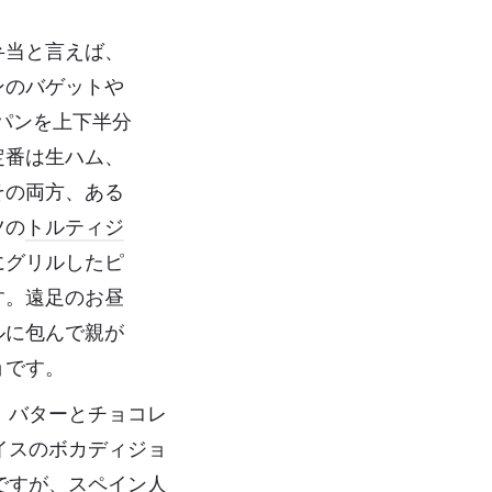
弁当と言えば、
ンのバゲットや
めのパンを上下半分
定番は生ハム、
その両方、ある
ツの
トルティジ
にグリルしたピ
す。遠足のお昼
ルに包んで親が
ョです。
、バターとチョコレ
イスのボカディジョ
ですが、スペイン人