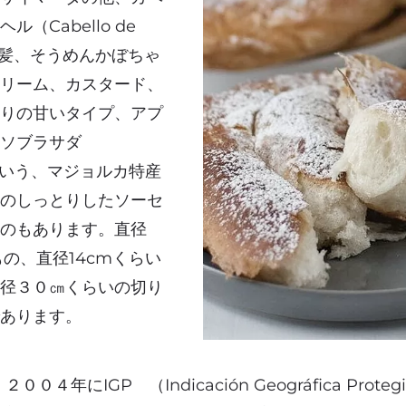
（Cabello de
使の髪、そうめんかぼちゃ
クリーム、カスタード、
入りの甘いタイプ、アプ
、ソブラサダ
a)という、マジョルカ特産
りのしっとりしたソーセ
ものもあります。直径
もの、直径14cmくらい
直径３０㎝くらいの切り
であります。
４年にIGP （Indicación Geográfica Prot