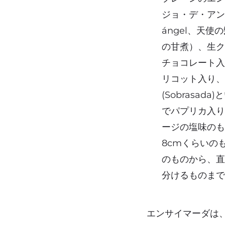
ジョ・デ・アンヘル
ángel、天
の甘煮）、生
チョコレート
リコット入り
(Sobrasad
でパプリカ入
ージの塩味の
8cmくらいの
のものから、
分けるものま
エンサイマーダは、２００