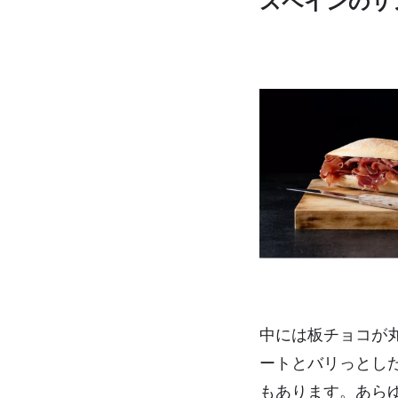
スペインのサ
中には板チョコが
ートとバリっとし
もあります。あら