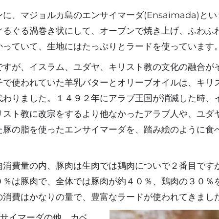
に、マジョルカ島のエンサイマーダ(Ensaimada)と
ぐるぐる渦巻き状にして、オーブンで焼き上げ、ふわふ
かっていて、生地にはたっぷりとラードを使っています
ですが、イスラム、ユダヤ、キリスト教の文化の融合が
子で使われていた羊乳バターとオリーブオイルは、キリ
代わりました。１４９２年にアラブ王国が消滅した時、
リスト教に改宗をするより他なかったアラブ人や、ユダ
た豚の脂を使ったエンサイマーダを、踏み絵のように食
肉消費量の内、豚肉は生肉では鶏肉についで２番目です
０％は豚肉で、全体では豚肉が約４０％、鶏肉の３０％
の消費はかなりの量で、豊富なラードが使われてきまし
ンサイマーダの他、カベ