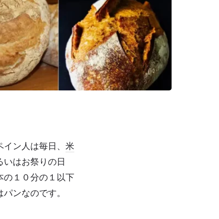
ペイン人は毎日、
米
るいはお祭りの日
本の１０分の１以下
はパンなのです。