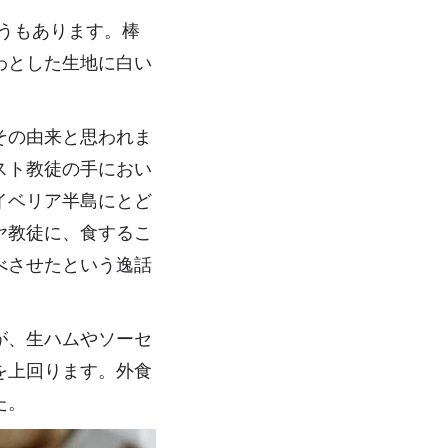
いうもあります。棒
わとした生地に白い
。
その由来と思われま
スト教徒の手におい
イベリア半島にとど
ヤ教徒に、食するこ
べさせたという逸話
が、生ハムやソーセ
を上回ります。外食
た。