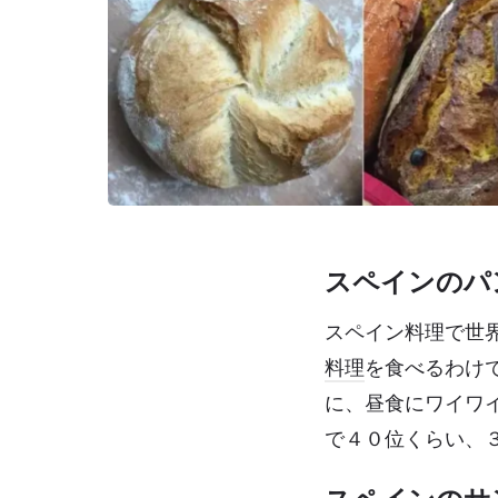
スペインのパ
スペイン料理で世
料理
を食べるわけ
に、昼食にワイワ
で４０位くらい、