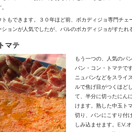
す。
ウトもできます。３０年ほど前、ボカディジョ専門チェ
ーションが人気でしたが、バルのボカディジョがすたれ
トマテ
もう一つの、人気のパ
パン・コン・トマテで
ニュパンなどをスライ
ルで焦げ目がつくほど
て、半分に切ったにん
けます。熟した中玉ト
切り、パンにこすり付
しみ込ませます。E.V.