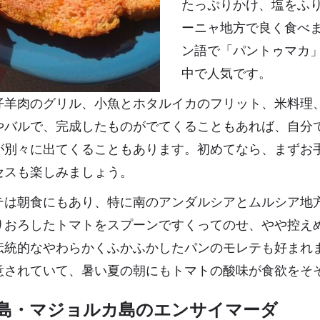
たっぷりかけ、塩をふ
ーニャ地方で良く食べ
ン語で「パントゥマカ
中で人気です。
仔羊肉のグリル、小魚とホタルイカのフリット、米料理
やバルで、完成したものがでてくることもあれば、自分
が別々に出てくることもあります。初めてなら、まずお
セスも楽しみましょう。
テは朝食にもあり、特に南のアンダルシアとムルシア地
りおろしたトマトをスプーンですくってのせ、やや控え
伝統的なやわらかくふかふかしたパンのモレテも好まれ
意されていて、暑い夏の朝にもトマトの酸味が食欲をそ
島・マジョルカ島のエンサイマーダ