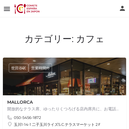
カテゴリー:
カフェ
世田谷区
営業時間外
MALLORCA
開放的なテラス席、ゆったりくつろげる店内席共に、お電話またはHPよりご予約承ります。 創業90年以上、スペイン…
050-5456-1872
玉川1-14-1 二子玉川ライズS.C.テラスマーケット 2Ｆ