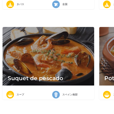
タパス
全国
Suquet de pescado
Pot
スープ
スペイン南部