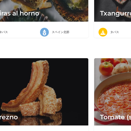
iras al horno
Txangurr
タパス
スペイン北部
タパス
rezno
Tomate (s