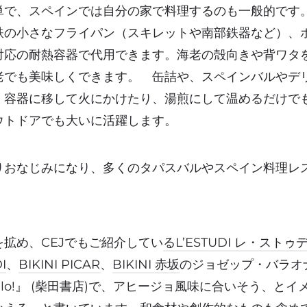
単で、スペインでは自分の家で料理するのも一般的です
鉄の小さなフライパン（スキレットや南部鉄器など）、
対応の耐熱容器で代用できます。海老の殻向きや背ワタ
老でも美味しくできます。 缶詰や、スペインバルやデ
、容器に移して火にかけたり、湯煎にして温めるだけで
ウトドアでも大いに活躍します。
りおなじみになり、多くのタパスバルやスペイン料理レ
拡め、CEJでもご紹介してい
るL’ESTUDI レ・ストゥ
I
、
BIKINI PICAR
、
BIKINI 赤坂
のジョゼップ・バラオ
illo!』 (柴田書店)で、アヒージョ風味に合いそう、と