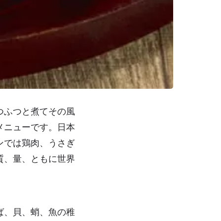
つふつと煮てその風
メニューです。日本
ンでは鶏肉、うさぎ
質、量、ともに世界
ば、貝、蛸、魚の稚