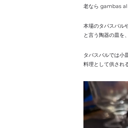
老なら gambas al
本場のタパスバルや
と言う陶器の皿を
タパスバルでは小
料理として供され