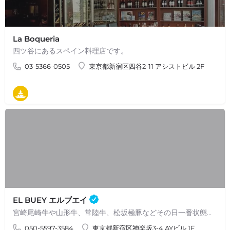
La Boqueria
四ツ谷にあるスペイン料理店です。
03-5366-0505
東京都新宿区四谷2-11 アシストビル 2F
タパス
EL BUEY エルブエイ
宮崎尾崎牛や山形牛、常陸牛、松坂極豚などその日一番状態の良い肉を炭火で丁寧に焼き上げます。 赤身肉の炭火焼きのほかにも農家さんから直送したお野菜や、豊洲から直送された鮮魚を使いスペイン現地の味を表現しています。…
050-5597-3584
東京都新宿区神楽坂3-4 AYビル 1F