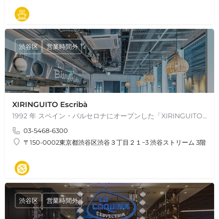
伝統料理
渋谷区
営業時間外
XIRINGUITO Escribà
1992 年 スペイン・バルセロナにオープンした「XIRINGUITO Escribà( チリンギート エスクリバ)」は、25…
03-5468-6300
〒150-0002東京都渋谷区渋谷３丁目２１−3 渋谷ストリーム 3階
パエリア
渋谷区
営業時間外