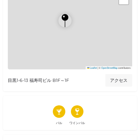
Leaflet
|
©
OpenStreetMap
contributors
目黒1-6-13 福寿司ビル B1F～1F
アクセス
バル
ワインバル