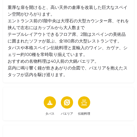
重厚な扉を開けると、高い天井の倉庫を改装した巨大なスペイ
ン空間がひろがります。
エントランス前の1階中央は大理石の大型カウンター席、それを
挟んで左右にはカップルから大人数まで
テーブルレイアウトできるフロア席、2階はスペインの美術品
に囲まれたソファが並ぶ、全180席の大型レストランです。
タパスや本格スペイン伝統料理と直輸入のワイン、カヴァ、シ
ェリー約100種を常時取り揃えています。
おすすめの名物料理は40人前の大鍋パエリア。
店内に鳴り響く鐘が炊きあがりの合図で、パエリアを抱えたス
タッフが店内を駆け巡ります。
タパス
パエリア
伝統料理