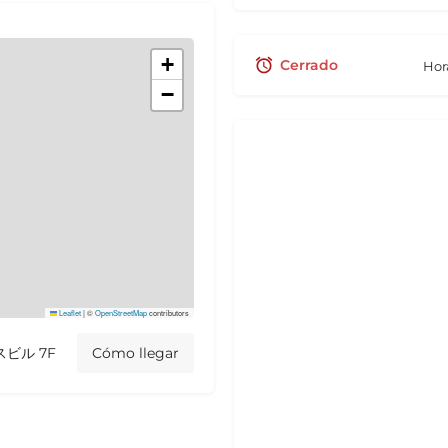
+
Cerrado
Hor
−
Leaflet
|
©
OpenStreetMap
contributors
スビル 7F
Cómo llegar