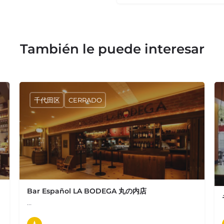
También le puede interesar
千代田区
CERRADO
Bar Español LA BODEGA 丸の内店
…
03-5222-7160