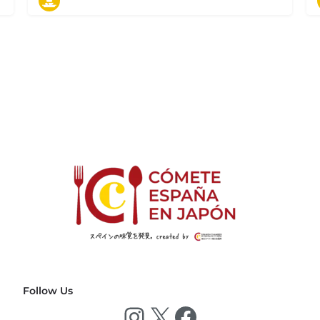
ィージョ デ エスパーニャ 丸の内店
東京都千代田区丸の内3丁目1-1 国際ビルB1F
タパス
Follow Us