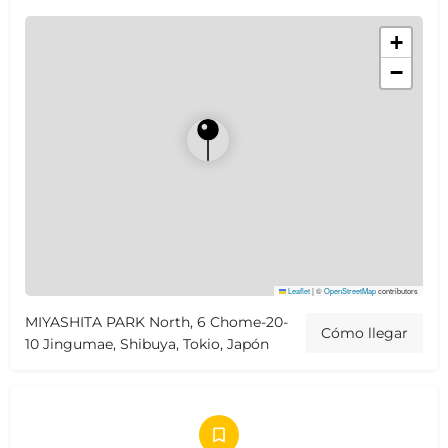
+
−
Leaflet
|
©
OpenStreetMap
contributors
MIYASHITA PARK North, 6 Chome-20-
Cómo llegar
10 Jingumae, Shibuya, Tokio, Japón