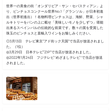
世界一の美食の街「オンダリビア・サン・セバスティアン」よ
り、ピンチョスコンクール世界No.1「グランソル」が日本初進
出（世界初進出）！名物料理ピンチョスは、海鮮、野菜、シャ
ルキトリーをパンの上に載せ「美味しいモノを少しずつ」堪能
出来るスペインバルの伝統的な前菜です。数々の賞を受賞した
珠玉のピンチョスと直輸入ワインをお愉しみください。
◎3月13日 テレビ東京”アド街ック天国”で当店が放送されまし
た。（1位）
◎3月29日 日本テレビ”ZIP”で当店が放送されました。
◎2022年1月24日 フジテレビ''めざましテレビ''で当店が放送
されました。