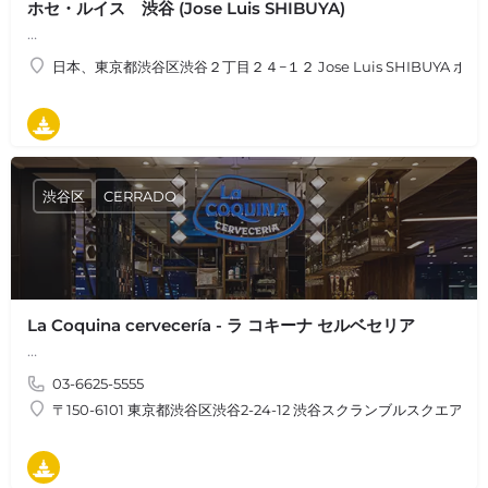
ホセ・ルイス 渋谷 (Jose Luis SHIBUYA)
…
日本、東京都渋谷区渋谷２丁目２４−１２ Jose Luis SHIBUYA ホセ
タパス
渋谷区
CERRADO
La Coquina cervecería - ラ コキーナ セルベセリア
…
03-6625-5555
〒150-6101 東京都渋谷区渋谷2-24-12 渋谷スクランブルスクエア