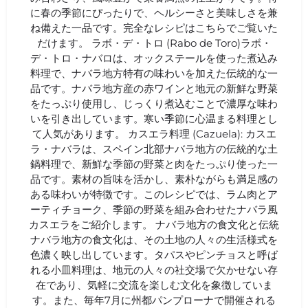
に春の季節にぴったりで、ヘルシーさと美味しさを兼
ね備えた一品です。完全なレシピはこちらでご覧いた
だけます。 ラボ・デ・トロ (Rabo de Toro)ラボ・
デ・トロ・ナバロは、オックステールを使った煮込み
料理で、ナバラ地方特有の味わいを加えた伝統的な一
品です。ナバラ地方産の赤ワインと地元の新鮮な野菜
をたっぷり使用し、じっくり煮込むことで濃厚な味わ
いを引き出しています。寒い季節に心温まる料理とし
て人気があります。 カスエラ料理 (Cazuela): カスエ
ラ・ナバラは、スペイン北部ナバラ地方の伝統的な土
鍋料理で、新鮮な季節の野菜と肉をたっぷり使った一
品です。素材の旨味を活かし、素朴ながらも満足感の
ある味わいが特徴です。このレシピでは、ラム肉とア
ーティチョーク、季節の野菜を組み合わせたナバラ風
カスエラをご紹介します。 ナバラ地方の食文化と伝統
ナバラ地方の食文化は、その土地の人々の生活様式を
色濃く映し出しています。タパスやピンチョスと呼ば
れる小皿料理は、地元の人々の社交場で欠かせない存
在であり、気軽に交流を楽しむ文化を象徴していま
す。また、毎年7月に州都パンプローナで開催される