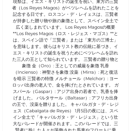
現祭は、イエス・キリストの誕生を祝い、東方の三賢
者（Los Reyes Magos）がベツレヘムを訪れたことを
記念する日です。ロスコン・デ・レイェスは、三賢者
が持参した贈り物や旅の象徴として、スペイン全土で
広く楽しまれています。 Los Reyes Magosの概要
**Los Reyes Magos（ロス・レジェス・マゴス）**と
は、スペイン語で「三賢者」または「東方の三博士」
を意味します。彼らはキリスト教の伝統に基づき、イ
エス・キリストの誕生を祝うためにベツレヘムを訪れ
た三人の王として知られています。 三賢者の贈り物と
象徴 金（Oro）: 王としての威厳を象徴 乳香
（Incienso）: 神聖さを象徴 没薬（Mirra）: 死と復活
を暗示 三賢者の特徴 メルチョール（Melchor）: ヨー
ロッパ出身の老人で、金を捧げたとされています。 ガ
スパール（Gaspar）: アジア出身の若者で、乳香を捧
げました。 バルタサール（Baltasar）: アフリカ出身
の王で、没薬を贈りました。 キャバルガタ・デ・レジ
ェス（Cabalgata de Reyes） 1月5日の夜には、スペ
イン全土で「キャバルガタ・デ・レジェス」という壮
大なパレードが開催されます。このパレードでは、三
賢者に扮した人々が装飾された馬車やフロートに乗