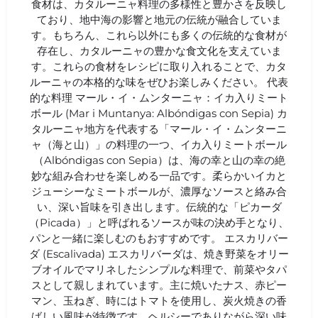
食材は、カタルーニャ料理の多様性と豊かさを反映し
ており、地中海の影響と地元の伝統が融合していま
す。もちろん、これら以外にも多くの伝統的な食材が
存在し、カタルーニャの豊かな食文化を支えていま
す。これらの食材をレシピに取り入れることで、カタ
ルーニャの本格的な味をぜひお楽しみください。 代表
的な料理 マール・イ・ムンターニャ：イカ入りミート
ボール (Mar i Muntanya: Albóndigas con Sepia) カ
タルーニャ地方を代表する「マール・イ・ムンターニ
ャ（海と山）」の料理の一つ、イカ入りミートボール
（Albóndigas con Sepia）は、海の幸と山の幸の絶
妙な組み合わせを楽しめる一品です。柔らかいイカと
ジューシーなミートボールが、濃厚なソースと絡み合
い、深い旨味を引き出します。伝統的な「ピカーダ
（Picada）」と呼ばれるソースが味の決め手となり、
パンと一緒に楽しむのもおすすめです。 エスカリバー
ダ (Escalivada) エスカリバーダは、焼き野菜をオリー
ブオイルでマリネしたシンプルな料理で、前菜やタパ
スとして親しまれています。主に焼いたナス、赤ピー
マン、玉ねぎ、時にはトマトを使用し、炭火焼きの香
ばしい風味が特徴です。ヘルシーでありながら深い味