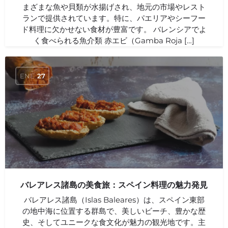
まざまな魚や貝類が水揚げされ、地元の市場やレスト
ランで提供されています。特に、パエリアやシーフー
ド料理に欠かせない食材が豊富です。 バレンシアでよ
く食べられる魚介類 赤エビ（Gamba Roja […]
ENE
27
バレアレス諸島の美食旅：スペイン料理の魅力発見
バレアレス諸島（Islas Baleares）は、スペイン東部
の地中海に位置する群島で、美しいビーチ、豊かな歴
史、そしてユニークな食文化が魅力の観光地です。主