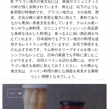
景 アラゴン地方の食文化には、家族やコミュニティと
の絆が強く反映されています。例えば、以下のような
食習慣が特徴的です。 アラゴン地方は、その自然、歴
史、文化が織り成す多彩な魅力に加えて、素朴であり
ながら奥深い美食文化を有しています。テルエル産ハ
モンやラム肉料理、カリニェナワインといった高品質
な食材を活かした料理は、食べる人に深い満足感を与
えてくれます。 日本国内でもアラゴン地方の料理を提
供するレストランが増えていますが、自宅で再現する
のもおすすめです。ラム肉やオリーブオイルを使った
シンプルなレシピは、日本の家庭でも手軽に楽しむこ
とができます。 次回スペインを訪れる際には、ぜひア
ラゴン地方を旅程に加えてみてください。その豊かな
食文化は、スペイン料理の新たな側面を発見する素晴
らしい体験となるでしょう。
NOV
14