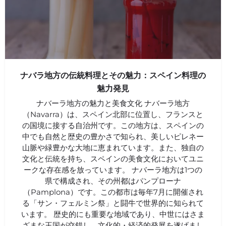
ナバラ地方の伝統料理とその魅力：スペイン料理の
魅力発見
ナバーラ地方の魅力と美食文化 ナバーラ地方
（Navarra）は、スペイン北部に位置し、フランスと
の国境に接する自治州です。この地方は、スペインの
中でも自然と歴史の豊かさで知られ、美しいピレネー
山脈や緑豊かな大地に恵まれています。また、独自の
文化と伝統を持ち、スペインの美食文化においてユニ
ークな存在感を放っています。 ナバーラ地方は1つの
県で構成され、その州都はパンプローナ
（Pamplona）です。この都市は毎年7月に開催され
る「サン・フェルミン祭」と闘牛で世界的に知られて
います。 歴史的にも重要な地域であり、中世にはさま
ざまな王国が交錯し、文化的・経済的発展を遂げまし