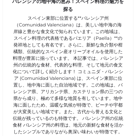
バレンシアの地中海の恵み！スペイン料理の魅力を
探る
スペイン東部に位置する**バレンシア州
（Comunidad Valenciana）は、美しい地中海の海
岸線と豊かな食文化で知られています。この地域は、
スペイン料理の代表格であるパエリア（Paella）**の
発祥地としても有名です。さらに、新鮮な魚介類や柑
橘類、伝統的なスペイン産オリーブオイルを使用した
料理が豊富に揃っています。 本記事では、バレンシア
州の伝統的な食材、代表的な料理、そして地元の食文
化について詳しく紹介します！ コミュニダ・バレンシ
ア (Comunidad Valenciana) は、スペイン東部に位
置し、地中海に面した自治地域です。この地域は、バ
レンシア県、アリカンテ県、カステリョン県の三つの
県から成り、極めて多様な地質を有しています。地中
海に面したため、温暖な気候が特徴で、ビーチや宇都
が大変美しい地域です。また、古代から誉える文化と
伝統が残っているのも特徴です。 バレンシア州の伝統
食材 バレンシア州の料理は、地元の新鮮な食材を活か
したシンプルでありながら奥深い味わいが特徴です。