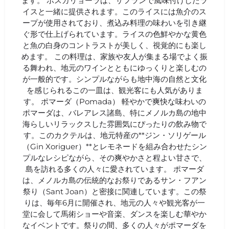
ます。 ボスカリョーラは、サフランで風味付けしたラ
イスと一緒に提供されます。このライスには魚介のス
ープが使用されており、煮込み料理の味わいを引き継
ぐ形で仕上げられています。ライスの色鮮やかな黄色
と魚の白身のコントラストが美しく、視覚的にも楽し
めます。 この料理は、家族や友人が集まる場でよく振
る舞われ、地元のワインとともにゆっくりと楽しむの
が一般的です。シンプルながらも地中海の自然と文化
を感じられるこの一皿は、観光客にも人気がありま
す。 ポマーダ（Pomada） 軽やかで爽快な味わいの
ポマーダは、バレアレス諸島、特にメノルカ島の地中
海らしいリラックスした雰囲気にぴったりの飲み物で
す。このカクテルは、地元特産の**ジン・ソリゲール
（Gin Xoriguer）**とレモネードを組み合わせたシン
プルなレシピながら、その爽やかさと程よい甘さで、
島を訪れる多くの人々に愛されています。 ポマーダ
は、メノルカ島の伝統的なお祭りであるサン・フアン
祭り（Sant Joan）と密接に関連しています。この祭
りは、毎年6月に開催され、地元の人々や観光客が一
堂に会して馬術ショーや音楽、ダンスを楽しむ華やか
なイベントです。祭りの間、多くの人々がポマーダを