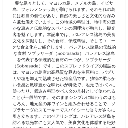
要な島々として、マヨルカ島、メノルカ島、イビサ
島、フォルメンテラ島が挙げられます。それぞれの島
には独自の個性があり、自然の美しさと文化的な深み
を兼ね備えています。この地域の料理は、地中海の豊
かな恵みと伝統的なスペインの調理法が融合し、観光
客を魅了します。本記事では、バレアレス諸島の美食
文化を深掘りし、その食材、伝統料理、そしてユニー
クな食文化をご紹介します。 バレアレス諸島の伝統的
な食材 ソブラサーダ（Sobrasada） バレアレス諸島
を代表する伝統的な食材の一つが、ソブラサーダ
（Sobrasada）です。このスプレッドタイプの腸詰め
は、マヨルカ島産の高品質な豚肉を主原料に、パプリ
カや塩を加えて熟成させた特産品です。独特の柔らか
い食感と風味豊かな味わいが特徴で、地元ではパンに
塗ったり、煮込み料理やパスタの具材として使われる
ことが一般的です。 そのままシンプルに味わうのはも
ちろん、地元産の赤ワインと組み合わせることで、ソ
ブラサーダのスモーキーでスパイシーな香りがさらに
引き立ちます。このペアリングは、バレアレス諸島を
訪れる観光客にも大人気で、美食文化を体感する絶好