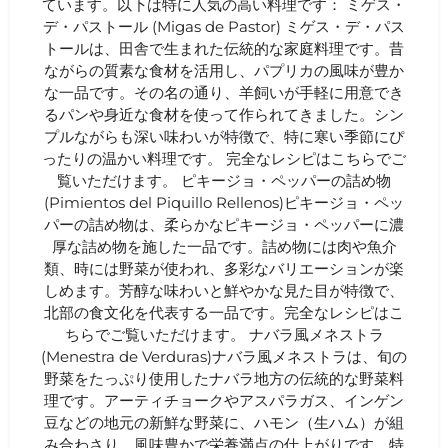
ています。以下は特に人気の高い料理です： ミゲス・
デ・パストール (Migas de Pastor) ミゲス・デ・パス
トールは、田舎で生まれた伝統的な家庭料理です。昔
ながらの質素な食材を活用し、パプリカの風味が豊か
な一品です。その名の通り、羊飼いが手軽に用意でき
るパンや身近な食材を使って作られてきました。シン
プルながらも深い味わいが特徴で、特に寒い季節にぴ
ったりの温かい料理です。 完全なレシピはこちらでご
覧いただけます。 ピキージョ・ペッパーの詰め物
(Pimientos del Piquillo Rellenos)ピキージョ・ペッ
パーの詰め物は、柔らかなピキージョ・ペッパーに濃
厚な詰め物を施した一品です。詰め物には肉や魚介
類、時には野菜が使われ、多彩なバリエーションが楽
しめます。芳醇な味わいと鮮やかな見た目が特徴で、
北部の食文化を代表する一品です。完全なレシピはこ
ちらでご覧いただけます。 ナバラ風メネストラ
(Menestra de Verduras)ナバラ風メネストラは、旬の
野菜をたっぷり使用したナバラ地方の伝統的な野菜料
理です。アーティチョークやアスパラガス、インゲン
豆などの地元の新鮮な野菜に、ハモン（生ハム）が組
み合わさり、風味豊かで栄養満点の仕上がりです。特