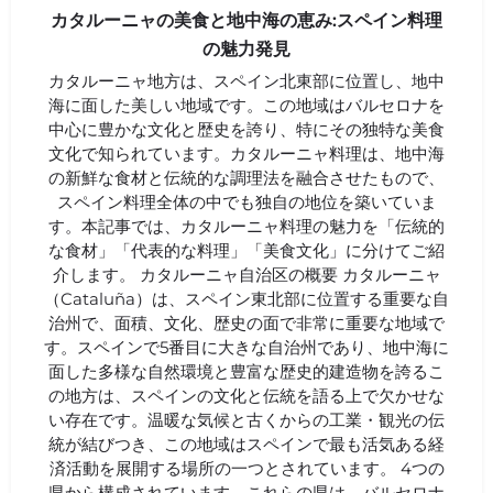
カタルーニャの美食と地中海の恵み:スペイン料理
の魅力発見
カタルーニャ地方は、スペイン北東部に位置し、地中
海に面した美しい地域です。この地域はバルセロナを
中心に豊かな文化と歴史を誇り、特にその独特な美食
文化で知られています。カタルーニャ料理は、地中海
の新鮮な食材と伝統的な調理法を融合させたもので、
スペイン料理全体の中でも独自の地位を築いていま
す。本記事では、カタルーニャ料理の魅力を「伝統的
な食材」「代表的な料理」「美食文化」に分けてご紹
介します。 カタルーニャ自治区の概要 カタルーニャ
（Cataluña）は、スペイン東北部に位置する重要な自
治州で、面積、文化、歴史の面で非常に重要な地域で
す。スペインで5番目に大きな自治州であり、地中海に
面した多様な自然環境と豊富な歴史的建造物を誇るこ
の地方は、スペインの文化と伝統を語る上で欠かせな
い存在です。温暖な気候と古くからの工業・観光の伝
統が結びつき、この地域はスペインで最も活気ある経
済活動を展開する場所の一つとされています。 4つの
県から構成されています。これらの県は、バルセロナ