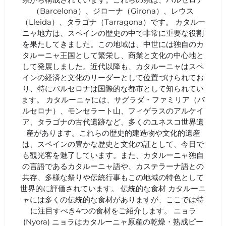
（Barcelona）、ジローナ（Girona）、レウス
（Lleida）、タラゴナ（Tarragona）です。 カタルー
ニャ地方は、スペインの歴史の中で非常に重要な役割
を果たしてきました。この地域は、中世には独自のカ
タルーニャ王国として繁栄し、商業と文化の中心地と
して発展しました。近代以降も、カタルーニャはスペ
インの経済と文化のリーダーとして位置づけられてお
り、特にバルセロナは国際的な都市として知られてい
ます。 カタルーニャには、サグラダ・ファミリア（バ
ルセロナ）、モンセラート山、フィゲラスのアルケイ
ア、タラゴナの古代遺跡など、多くのユネスコ世界遺
産があります。これらの歴史的建造物や文化的遺産
は、スペインの豊かな歴史と文化の証として、今日で
も観光客を魅了しています。また、カタルーニャ独自
の言語であるカタルーニャ語や、カステラーナ語との
共存、多様な祭りや伝統行事もこの地域の特色として
世界的に評価されています。 伝統的な食材 カタルーニ
ャには多くの伝統的な食材がありますが、ここでは特
に注目すべき4つの食材をご紹介します。 ニョラ
(Nyora) ニョラはカタルーニャ原産の乾燥・熟成ピー