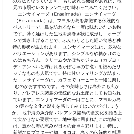
の方法となっています。 もし訪れる機会があれば、地
元の市場やレストランでぜひ味わってみてください。
エンサイマーダ（Ensaimada） エンサイマーダ
（Ensaimada）は、マヨルカ島を象徴する伝統的な
ペストリーで、島を訪れるなら一度は味わいたい名物
です。薄く延ばした生地を渦巻き状に成形し、オーブ
ンで焼き上げることで、ふんわりとした軽い食感と独
特の形状が生まれます。 エンサイマーダには、多彩な
バリエーションがあります。シンプルな砂糖がけのも
のはもちろん、クリームやかぼちゃジャム（カブヨ・
デ・アンヘルと呼ばれるかぼちゃの甘煮）を詰めたリ
ッチなものも人気です。特に甘いフィリングが詰まっ
たエンサイマーダは、カフェでコーヒーと一緒に楽し
むのがおすすめです。 その美味しさは島外にも広が
り、バレアレス諸島の伝統的なお土産としても知られ
ています。エンサイマーダの一口ごとに、マヨルカ島
の豊かな文化と歴史を感じてみてはいかがでしょう
か。 地中海の魚介類 バレアレス諸島の食文化を語る上
で欠かせない要素です。地中海に囲まれたこの地域で
は、豊かな海の恵みが日々の食卓を彩ります。特に、
新鮮なロブスターや鯛、タコは、島々の伝統的な料理