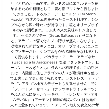
リソと炒めた一品です。寒い冬の日にエネルギーを補
給するための料理として、農村部で古くから親しまれ
てきました。 トゥルタ・デ・ビエルソ（Ternasco
Asado）前述のラム肉を使ったロースト料理で、シン
プルながら深い味わいが特徴です。塩とオリーブオイ
ルのみで調理され、ラム肉本来の風味を引き出しま
す。 セタスのソテー（Setas Salteadas）秋になる
と、アラゴンの森ではキノコ狩りが盛んになります。
収穫された新鮮なキノコは、オリーブオイルとニンニ
クでソテーされ、シンプルながら風味豊かな料理とし
て提供されます。 バカラオ・ア・ラ・アラゴネサ
（Bacalao a la Aragonesa）塩漬けタラをトマト、ピ
ーマン、玉ねぎとともに煮込んだ料理です。この料理
には、内陸部に住むアラゴンの人々が塩漬け魚を使っ
て工夫した歴史が感じられます。 ポストレス・デ・ア
ラゴンアラゴン地方のデザートも見逃せません。特に
「フルートス・セコス」（ナッツやドライフルーツ）
をふんだんに使ったケーキや、「トレンザ・デ・アル
ムデバル」（アーモンド風味の編みパン）は地元の
人々に愛されています。 3. アラゴン地方の食文化の背