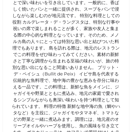
とで深い味わいを引き出しています。一般的に、香ば
しく焼いたパンと一緒に提供され、スープをパンで浸
しながら楽しむのが地元流です。 特別な料理としての
役割 カルデレータ・デ・ラングスタは、特別な行事や
祝いの席で楽しまれることが多く、家族や友人と集ま
る際の中心的な料理となっています。そのため、メノ
ルカ島の人々にとっては特別な思い出と結びついた料
理でもあります。 島を訪れる際は、地元のレストラン
でこの料理をぜひ味わってみてください。素材の新鮮
さと丁寧な調理から生まれる至福の味わいが、旅の特
別な思い出になること間違いありません。 ブリット・
デ・ペイシュ（Bullit de Peix） イビサ島を代表する
伝統的な魚料理で、地中海の豊かな恵みを存分に味わ
える一品です。この料理は、新鮮な魚をメインに、ジ
ャガイモや野菜とともに煮込み、地元の家庭で愛され
るシンプルながらも奥深い味わいを持つ料理として知
られています。 料理の特徴 新鮮な地中海の魚（鯛やハ
タなど）を主役に、ジャガイモやタマネギ、トマトな
どの野菜と一緒に煮込みます。調理には、地元産のオ
リーブオイルやハーブを使用し、魚の風味を引き立て