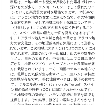
料理は、土地の風土や歴史が反映された素朴で味わい
深いものが多く、ラム肉、ハモン、そして優れたワイ
ンといった高品質の食材を堪能できます。 本記事で
は、アラゴン地方の食文化に焦点を当て、その特徴的
な食材や料理、そして地域に根付く伝統について詳し
く解説します。この地方の魅力を深く理解すること
で、スペイン料理の新たな一面を発見できるはずで
す。 1. アラゴン地方の自然と食材の豊かさ アラゴン地
方の食文化は、その地理的条件と気候によって形作ら
れています。この地域は大きく分けて3つのエリアに分
類されます。北部のピレネー山脈は、山の幸や野生の
キノコ、川魚の宝庫です。中央部にはエブロ川流域が
広がり、小麦やブドウ、オリーブといった農産物が盛
んに栽培されています。一方、南部のテルエル地方で
は、乾燥した気候が生み出すハモン（生ハム）や特産
の白豚が有名です。 特に注目すべきは、以下の食材で
す。 テルエル産ハモン（Jamon de Teruel）スペイ
ン初の原産地呼称（DO）に認定された生ハムです。
この地域特有の気候が、ハモンの熟成に最適な環境を
提供します。その結果、ほどよい塩味とまろやかな甘
みを併せ持つバランスの取れた味わいが特徴となって