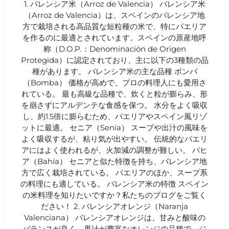
1. バレンシア米（Arroz de Valencia） バレンシア米
（Arroz de Valencia）は、スペインのバレンシア地
方で栽培される高品質な短粒種の米で、特にパエリア
を作るのに最適とされています。スペインの原産地呼
称（D.O.P.：Denominación de Origen
Protegida）に認定されており、主に以下の3種類の品
種があります。 バレンシア米の主な品種 ボンバ
（Bomba） 価格が高めで、プロの料理人にも愛用さ
れている。 最も高級な品種で、炊くと粒が膨らみ、形
を崩さずにアルデンテな食感を保つ。 水分をよく吸収
し、約1.5倍に膨らむため、パエリアやスペイン風リゾ
ットに最適。 セニア（Senia） スープや出汁の風味を
よく吸収するが、粘り気が出やすい。 伝統的なパエリ
アにはよく使われるが、火加減の調整が難しい。 バヒ
ア（Bahía） セニアと似た特徴を持ち、バレンシア地
方で広く栽培されている。 パエリアのほか、スープ系
の料理にも適している。 バレンシア米の特徴 スペイン
の米料理を知りたいですか？私たちのブログをご覧く
ださい！ 2. バレンシアオレンジ（Naranja
Valenciana） バレンシアオレンジは、甘みと酸味の
バランスが良く、果汁が豊富なオレンジの品種で、ジ