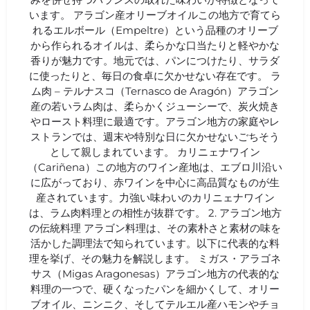
います。 アラゴン産オリーブオイルこの地方で育てら
れるエルボール（Empeltre）という品種のオリーブ
から作られるオイルは、柔らかな口当たりと軽やかな
香りが魅力です。地元では、パンにつけたり、サラダ
に使ったりと、毎日の食卓に欠かせない存在です。 ラ
ム肉 – テルナスコ（Ternasco de Aragón）アラゴン
産の若いラム肉は、柔らかくジューシーで、炭火焼き
やロースト料理に最適です。アラゴン地方の家庭やレ
ストランでは、週末や特別な日に欠かせないごちそう
として親しまれています。 カリニェナワイン
（Cariñena）この地方のワイン産地は、エブロ川沿い
に広がっており、赤ワインを中心に高品質なものが生
産されています。力強い味わいのカリニェナワイン
は、ラム肉料理との相性が抜群です。 2. アラゴン地方
の伝統料理 アラゴン料理は、その素朴さと素材の味を
活かした調理法で知られています。以下に代表的な料
理を挙げ、その魅力を解説します。 ミガス・アラゴネ
サス（Migas Aragonesas）アラゴン地方の代表的な
料理の一つで、硬くなったパンを細かくして、オリー
ブオイル、ニンニク、そしてテルエル産ハモンやチョ