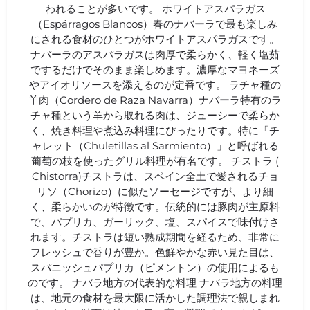
われることが多いです。 ホワイトアスパラガス
（Espárragos Blancos）春のナバーラで最も楽しみ
にされる食材のひとつがホワイトアスパラガスです。
ナバーラのアスパラガスは肉厚で柔らかく、軽く塩茹
でするだけでそのまま楽しめます。濃厚なマヨネーズ
やアイオリソースを添えるのが定番です。 ラチャ種の
羊肉（Cordero de Raza Navarra）ナバーラ特有のラ
チャ種という羊から取れる肉は、ジューシーで柔らか
く、焼き料理や煮込み料理にぴったりです。特に「チ
ャレット（Chuletillas al Sarmiento）」と呼ばれる
葡萄の枝を使ったグリル料理が有名です。 チストラ (
Chistorra)チストラは、スペイン全土で愛されるチョ
リソ（Chorizo）に似たソーセージですが、より細
く、柔らかいのが特徴です。伝統的には豚肉が主原料
で、パプリカ、ガーリック、塩、スパイスで味付けさ
れます。チストラは短い熟成期間を経るため、非常に
フレッシュで香りが豊か。色鮮やかな赤い見た目は、
スパニッシュパプリカ（ピメントン）の使用によるも
のです。 ナバラ地方の代表的な料理 ナバラ地方の料理
は、地元の食材を最大限に活かした調理法で親しまれ