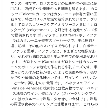
マンの一種です。ロメスコなどの伝統料理や缶詰に使
用され、強烈でやや辛味のある風味を加えます。 カロ
ッツ (Calcots) カロッツはカタルーニャ特有の若い玉
ねぎで、特にバリャス地域で栽培されています。グリ
ルしてロメスコソースやアイオリソースと共に「カロ
ッターダ（calçotadas）」と呼ばれる地元のグルメ祭
で提供されます ボティファラ (Botifarra) ボティファ
ラはカタルーニャ特有のソーセージで、主に豚肉と
塩、胡椒、その他のスパイスで作られます。白ボティ
ファラと黒ボティファラなど、さまざまな種類があ
り、それぞれ独自の風味と地元料理での使用法があり
ます。 ガロトシャ (Garrotxa) ガロトシャはカタルー
ニャのガロトシャ地域で作られる牛乳チーズです。半
柔らかでわずかに花が咲いたような表面を持ち、穏や
かでやや酸味のある味わいです。ワインや手作りパン
と一緒に楽しむのに最適です。 ペネデスのワイン
(Vins de Penedès) 技術的には飲み物ですが、ペネデ
ス地域のワイン、特にカヴァ（スパークリングワイ
ン）はカタルーニャ料理に欠かせない食材です。料理
の調理や食事のペアリングに使用されます。 これらの