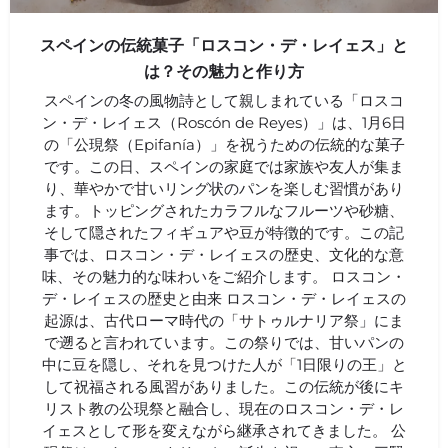
スペインの伝統菓子「ロスコン・デ・レイェス」と
は？その魅力と作り方
スペインの冬の風物詩として親しまれている「ロスコ
ン・デ・レイェス（Roscón de Reyes）」は、1月6日
の「公現祭（Epifanía）」を祝うための伝統的な菓子
です。この日、スペインの家庭では家族や友人が集ま
り、華やかで甘いリング状のパンを楽しむ習慣があり
ます。トッピングされたカラフルなフルーツや砂糖、
そして隠されたフィギュアや豆が特徴的です。この記
事では、ロスコン・デ・レイェスの歴史、文化的な意
味、その魅力的な味わいをご紹介します。 ロスコン・
デ・レイェスの歴史と由来 ロスコン・デ・レイェスの
起源は、古代ローマ時代の「サトゥルナリア祭」にま
で遡ると言われています。この祭りでは、甘いパンの
中に豆を隠し、それを見つけた人が「1日限りの王」と
して祝福される風習がありました。この伝統が後にキ
リスト教の公現祭と融合し、現在のロスコン・デ・レ
イェスとして形を変えながら継承されてきました。 公