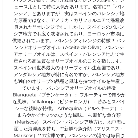
ュース用として特に人気があります。名前に**「バレ
ンシア」とありますが、実はスペインのバレンシア地
方原産ではなく、アメリカ・カリフォルニアで品種改
良された**オレンジです。しかし、スペインのバレン
シア地方でも広く栽培されており、ヨーロッパ市場に
供給されています。 バレンシアオレンジの特徴 3. バレ
ンシアオリーブオイル（Aceite de Oliva） バレンシ
アオリーブオイルは、スペイン・バレンシア地方で生
産される高品質なオリーブオイルのことを指します。
スペインは世界最大のオリーブオイル生産国であり、
アンダルシア地方が特に有名ですが、バレンシア地方
も独自のオリーブの品種と風味を持つオイルを生産し
ています。 バレンシアオリーブオイルの特徴
Blanqueta（ブランケータ）： フルーティーで軽やか
な風味。 Villalonga（ビジャロンガ）： 苦みとスパイ
シーな後味が特徴。 Arbequina（アルベキーナ）：
まろやかでナッツのような風味。 4. 新鮮な魚介類
（Mariscos） スペイン・バレンシア地方は、地中海に
面した海岸線を持ち、**新鮮な魚介類（マリスコス：
Mariscos）**の宝庫です。バレンシアの港では毎日さ