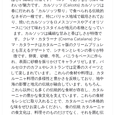
わいが魅力です。 カルソッツ (Calcots) カルソッツは
春に行われる「カルソッツ祭り」で食べられる伝統的
なネギの一種です。特にバリャス地域で栽培されてお
り、焼いたカルソッツをロメスコソースやアイオリソ
ースにつけて味わうスタイルが地元の名物となってい
ます。カルソッツは繊細な甘みと香ばしさが特徴で
す。 クレマ・カタラーナ (Crema Catalana) クレ
マ・カタラーナはカタルーニャ版のクリームブリュレ
とも言えるデザートで、シナモンとレモンの香りが特
徴です。卵黄、砂糖、牛乳、バニラをベースに作ら
れ、表面に砂糖を振りかけてキャラメリゼします。バ
ルセロナのカフェやレストランでは定番のスイーツと
して楽しまれています。 これらの食材や料理は、カタ
ルーニャ料理の多様性と豊かさを反映しており、地中
海の影響と地元の伝統が融合しています。もちろん、
これら以外にも多くの伝統的な食材が存在し、カタル
ーニャの豊かな食文化を支えています。これらの食材
をレシピに取り入れることで、カタルーニャの本格的
な味をぜひお楽しみください。 食の伝統 カタルーニャ
の食文化は、料理そのものだけでなく、それを囲む伝