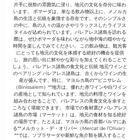
片手に祝祭の雰囲気に浸り、地元の文化を存分に味わ
います。 ポマーダは、単なる飲み物以上に、メノルカ
島の生活と伝統を象徴する存在です。そのシンプルさ
の中に、島の人々の温かさやリラックスしたライフス
タイルが込められています。バレアレス諸島を訪れる
際は、ぜひポマーダを味わいながら地中海の穏やかな
時間を楽しんでみてください。 この飲み物は、観光客
にとっても地元の文化を体感する絶好の機会を提供
し、旅の思い出に鮮やかな彩りを加えてくれることで
しょう。 バレアレス諸島の食文化と伝統 地元ワインと
のペアリング バレアレス諸島は、古くからワインの生
産が盛んです。特に、マヨルカ島の**ビニサレム
（Binissalem）**地方は、優れた赤ワインや白ワイン
の産地として知られています。地元の料理とワインを
組み合わせることで、バレアレスの美食文化を余すと
ころなく堪能できます。 市場での食材選び バレアレス
諸島の市場（マーケット）は、地元の食材を知る絶好
の場所です。たとえば、マヨルカ島の首都パルマにあ
る**メルカット・デ・オリバー（Mercat de l’Olivar）
**では、ソブラサーダや新鮮な魚介類を購入すること