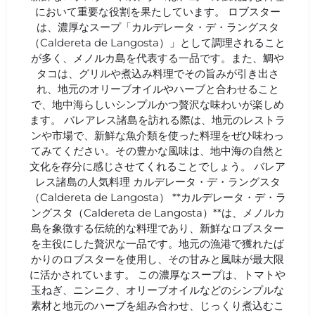
において重要な役割を果たしています。 ロブスター
は、濃厚なスープ「カルデレータ・デ・ラングスタ
（Caldereta de Langosta）」として調理されること
が多く、メノルカ島を代表する一品です。また、鯛や
タコは、グリルや煮込み料理でその旨みが引き出さ
れ、地元のオリーブオイルやハーブと合わせること
で、地中海らしいシンプルかつ贅沢な味わいが楽しめ
ます。 バレアレス諸島を訪れる際は、地元のレストラ
ンや市場で、新鮮な魚介類を使った料理をぜひ味わっ
てみてください。その豊かな風味は、地中海の自然と
文化を存分に感じさせてくれることでしょう。 バレア
レス諸島の人気料理 カルデレータ・デ・ラングスタ
（Caldereta de Langosta） **カルデレータ・デ・ラ
ングスタ（Caldereta de Langosta）**は、メノルカ
島を象徴する伝統的な料理であり、新鮮なロブスター
を主役にした贅沢な一品です。地元の漁港で獲れたば
かりのロブスターを使用し、その甘みと風味が最大限
に活かされています。 この濃厚なスープは、トマトや
玉ねぎ、ニンニク、オリーブオイルなどのシンプルな
素材と地元のハーブを組み合わせ、じっくり煮込むこ