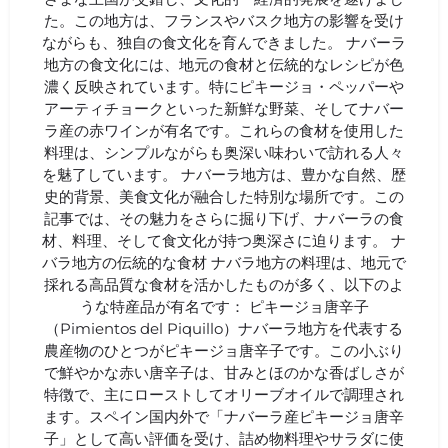
た。この地方は、フランスやバスク地方の影響を受け
ながらも、独自の食文化を育んできました。 ナバーラ
地方の食文化には、地元の食材と伝統的なレシピが色
濃く反映されています。特にピキージョ・ペッパーや
アーティチョークといった新鮮な野菜、そしてナバー
ラ産の赤ワインが有名です。これらの食材を使用した
料理は、シンプルながらも奥深い味わいで訪れる人々
を魅了しています。 ナバーラ地方は、豊かな自然、歴
史的背景、美食文化が融合した特別な場所です。この
記事では、その魅力をさらに掘り下げ、ナバーラの食
材、料理、そして食文化が持つ奥深さに迫ります。 ナ
バラ地方の伝統的な食材 ナバラ地方の料理は、地元で
採れる高品質な食材を活かしたものが多く、以下のよ
うな特産品が有名です： ピキージョ唐辛子
（Pimientos del Piquillo）ナバーラ地方を代表する
農産物のひとつがピキージョ唐辛子です。この小ぶり
で鮮やかな赤い唐辛子は、甘みとほのかな香ばしさが
特徴で、主にローストしてオリーブオイルで調理され
ます。スペイン国内外で「ナバーラ産ピキージョ唐辛
子」として高い評価を受け、詰め物料理やサラダに使