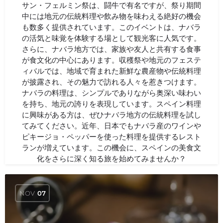
サン・フェルミン祭は、闘牛で有名ですが、祭り期間
中には地元の伝統料理や飲み物を味わえる絶好の機会
も数多く提供されています。このイベントは、ナバラ
の活気と味覚を体験する場として観光客に人気です。
さらに、ナバラ地方では、家族や友人と共有する食事
が食文化の中心にあります。収穫祭や地元のフェステ
ィバルでは、地域で育まれた新鮮な農産物や伝統料理
が披露され、その魅力で訪れる人々を惹きつけます。
ナバラの料理は、シンプルでありながら奥深い味わい
を持ち、地元の誇りを表現しています。スペイン料理
に興味がある方は、ぜひナバラ地方の伝統料理を試し
てみてください。近年、日本でもナバラ産のワインや
ピキージョ・ペッパーを使った料理を提供するレスト
ランが増えています。この機会に、スペインの美食文
化をさらに深く知る旅を始めてみませんか？
NOV
07